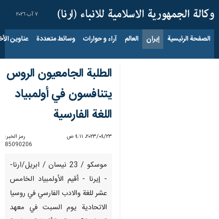
٧ آب ٢٠٢٦
الصفحة الرئيسية
إيران
العالم
آراء و حوارات
وسائط متعددة
عناوين الأخب
الطلبة الجامعيون الروس
يتنافسون في أولمبياد
اللغة الفارسية
٢٣‏/٠٤‏/٢٠٢٣، ٤:١١ ص
رمز الخبر:
85090206
موسكو / 23 نيسان / ابريل/ارنا-
- إيرنا - أقيم الأولمبياد الخامس
عشر للغة والادب الفارسي في روسيا
الاتحادية يوم السبت في معهد