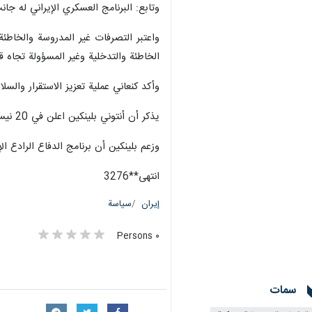
وتابع: البرنامج العسكري الإيراني له ج
واعتبر التصرفات غير المدروسة والخاطئة
الخاطئة والتدخلية وغير المسؤولة تجاه ق
وأكد كنعاني عملية تعزيز الاستقرار والس
يذكر أن أنتوني بلينكين اعلن في 20 نيسان/ابريل الجاري: أن الولايات المتحدة الأمريكية ملتزمة بشدة باتخاذ إجراءات لتعطيل برامج إيران العسكرية وشبكات إمدادها.
وزعم بلينكين أن برنامج الدفاع الرادع ا
انتهى**3276
إيران
سياسة
٠ Persons
سمات