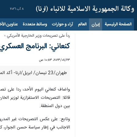
٨ آب ٢٠٢٦
الصفحة الرئيسية
إيران
العالم
آراء و حوارات
وسائط متعددة
عناوين الأخب
رداً على تصريحات وزير الخارجية الأمريكي ؛
كنعاني: البرنامج العسكري
٢٣‏/٠٤‏/٢٠٢٣، ١٠:٥٣ ص
طهران/23 نيسان/ ابريل/ارنا- أكد المتحدث باسم الخارجية الايرانية "ناصر كنعاني"،إن البرنامج العسكري الإيراني له جانب دفاعي ورادع فقط وليس ضد أي دولة لا تفكر بالهجوم على إيران.
واضاف كنعاني اليوم الأحد، ردا على تصر
قائلا: التصريحات الاستفزازية لوزير ال
بين دول المنطقة.
وتابع: على عكس التصريحات غير المدروسة
الاجانب في إطار سياسة حسن الجوار، كما