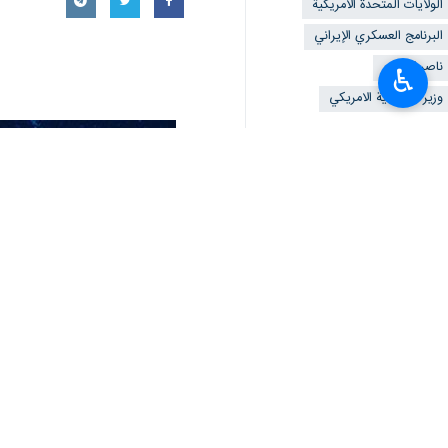
الولايات المتحدة الامریکیة
البرنامج العسكري الإيراني
ناصر كنعاني
♿︎
وزير الخارجية الامريكي
تعليقك