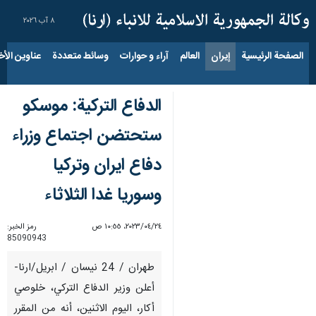
٨ آب ٢٠٢٦
الصفحة الرئيسية
إيران
العالم
آراء و حوارات
وسائط متعددة
عناوين الأخب
الدفاع التركية: موسكو
ستحتضن اجتماع وزراء
دفاع ايران وتركيا
وسوريا غدا الثلاثاء
٢٤‏/٠٤‏/٢٠٢٣، ١٠:٥٥ ص
رمز الخبر:
85090943
طهران / 24 نيسان / ابريل/ارنا-
أعلن وزير الدفاع التركي، خلوصي
أكار، اليوم الاثنين، أنه من المقرر