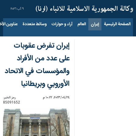
٩ آب ٢٠٢٦
الصفحة الرئيسية
إيران
العالم
آراء و حوارات
وسائط متعددة
عناوين الأخب
إيران تفرض عقوبات
على عدد من الأفراد
والمؤسسات في الاتحاد
الأوروبي وبريطانيا
٢٤‏/٠٤‏/٢٠٢٣، ١٠:٢٢ م
رمز الخبر:
85091652