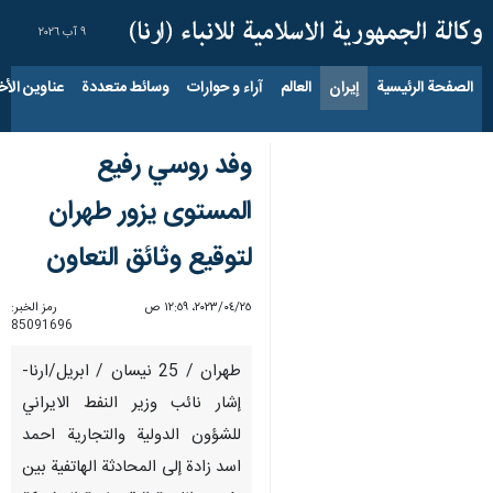
٩ آب ٢٠٢٦
الصفحة الرئيسية
إيران
العالم
آراء و حوارات
وسائط متعددة
عناوين الأخب
وفد روسي رفيع
المستوى يزور طهران
لتوقيع وثائق التعاون
٢٥‏/٠٤‏/٢٠٢٣، ١٢:٥٩ ص
رمز الخبر:
85091696
طهران / 25 نيسان / ابريل/ارنا-
إشار نائب وزير النفط الايراني
للشؤون الدولية والتجارية احمد
اسد زادة إلى المحادثة الهاتفية بين