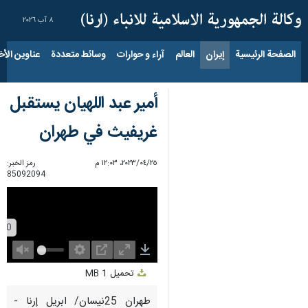
٨ آب ٢٠٢٦
الصفحة الرئيسية
إيران
العالم
آراء و حوارات
وسائط متعددة
عناوين الأخب
أمير عبد اللهيان يستقبل
غريفيث في طهران
٢٥‏/٠٤‏/٢٠٢٣، ١٢:٠٣ م
رمز الخبر:
85092094
Unmute
Settings
PIP
Enter
Download
تحميل
1 MB
fullscreen
طهران 25نيسان/ ابريل إرنا -