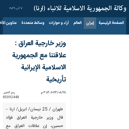
٧ آب ٢٠٢٦
الصفحة الرئيسية
إيران
العالم
آراء و حوارات
وسائط متعددة
عناوين الأخب
وزير خارجية العراق :
علاقتنا مع الجمهورية
الاسلامية الإيرانية
تأريخية
٢٥‏/٠٤‏/٢٠٢٣، ٣:٥٩ م
رمز الخبر:
85092448
طهران / 25 نيسان/ ابريل/ ارنا –
قال وزير خارجية العراق فؤاد
حسين، إن علاقات العراق مع