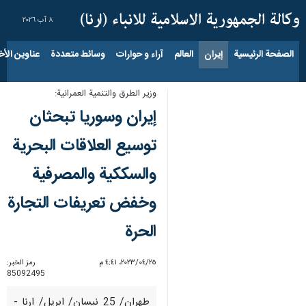
٨ آب ٢٠٢٦
الصفحة الرئيسية
إيران
العالم
آراء و حوارات
وسائط متعددة
عناوين الأخب
وزير الطرق والتنمية العمرانية:
إيران وسوريا تبحثان
توسيع العلاقات البحرية
والسككية والمصرفية
وخفض تعريفات التجارة
الحرة
٢٥‏/٠٤‏/٢٠٢٣، ٤:٤١ م
رمز الخبر:
85092495
طهران/ 25 نيسان/ ابريل/ ارنا -