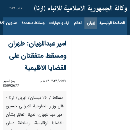
٧ آب ٢٠٢٦
الصفحة الرئيسية
إيران
العالم
آراء و حوارات
وسائط متعددة
عناوين الأخب
امير عبداللهيان: طهران
ومسقط متفقتان على
القضايا الاقليمية
٢٥‏/٠٤‏/٢٠٢٣، ٨:٥٣ م
رمز الخبر:
85092677
مسقط / 25 نيسان/ ابريل/ ارنا -
قال وزير الخارجية الايراني حسين
امير عبداللهيان: لدينا اتفاق بشأن
القضايا الإقليمية، وسلطنة عمان