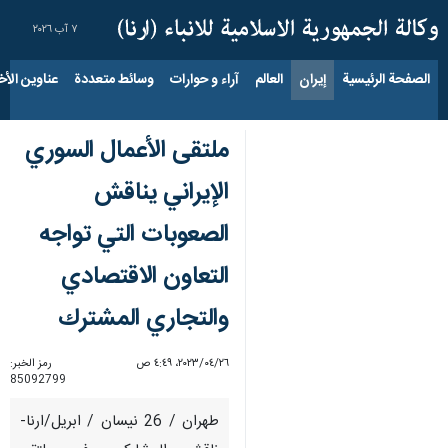
٧ آب ٢٠٢٦
الصفحة الرئيسية
إيران
العالم
آراء و حوارات
وسائط متعددة
عناوين الأخب
ملتقى الأعمال السوري
الإيراني يناقش
الصعوبات التي تواجه
التعاون الاقتصادي
والتجاري المشترك
٢٦‏/٠٤‏/٢٠٢٣، ٤:٤٩ ص
رمز الخبر:
85092799