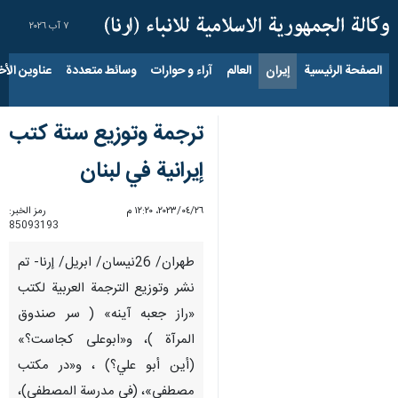
٧ آب ٢٠٢٦
الصفحة الرئيسية
إيران
العالم
آراء و حوارات
وسائط متعددة
عناوين الأخب
ترجمة وتوزيع ستة كتب
إيرانية في لبنان
٢٦‏/٠٤‏/٢٠٢٣، ١٢:٢٠ م
رمز الخبر:
85093193
طهران/ 26نيسان/ ابريل/ إرنا- تم
نشر وتوزیع الترجمة العربية لكتب
«راز جعبه آینه» ( سر صندوق
المرآة )، و«ابوعلی کجاست؟»
(أين أبو علي؟) ، و«در مکتب
مصطفی»، (في مدرسة المصطفى)،