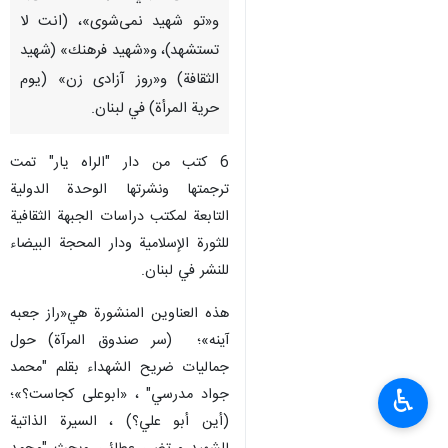
و«تو شهید نمی‌شوی»، (انت لا
تستشهد)، و«شهید فرهنك» (شهيد
الثقافة) و«روز آزادی زن» (يوم
حرية المرأة) في لبنان.
6 كتب من دار "الراه يار" تمت
ترجمتها ونشرتها الوحدة الدولية
التابعة لمكتب دراسات الجبهة الثقافية
للثورة الإسلامية ودار المحجة البيضاء
للنشر في لبنان.
هذه العناوين المنشورة هي«راز جعبه
آینه»؛ (سر صندوق المرآة) حول
جماليات ضريح الشهداء بقلم "محمد
♿︎
جواد مدرسي" ، «ابوعلی کجاست؟»؛
(أين أبو علي؟) ، السيرة الذاتية