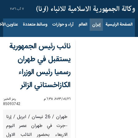
٧ آب ٢٠٢٦
الصفحة الرئيسية
إيران
العالم
آراء و حوارات
وسائط متعددة
عناوين الأخب
نائب رئيس الجمهورية
يستقبل في طهران
رسميا رئيس الوزراء
الكازاخستاني الزائر
٢٦‏/٠٤‏/٢٠٢٣، ٦:٣٥ م
رمز الخبر:
85093742
طهران / 26 نيسان / ابريل / إرنا
–جرت في طهران عصر اليوم
الاربعاء بحضور النائب الاول