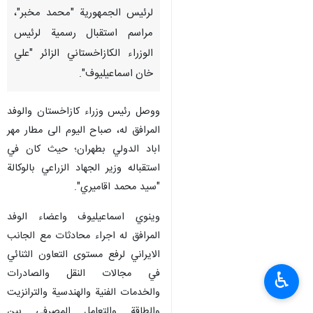
لرئيس الجمهورية "محمد مخبر"،
مراسم استقبال رسمية لرئيس
الوزراء الكازاخستاني الزائر "علي
خان اسماعيليوف".
ووصل رئيس وزراء كازاخستان والوفد
المرافق له، صباح اليوم الى مطار مهر
اباد الدولي بطهران؛ حيث كان في
استقباله وزير الجهاد الزراعي بالوكالة
"سيد محمد اقاميري".
وينوي اسماعيليوف واعضاء الوفد
المرافق له اجراء محادثات مع الجانب
الايراني لرفع مستوى التعاون الثنائي
في مجالات النقل والصادرات
♿︎
والخدمات الفنية والهندسية والترانزيت
والطاقة والتعامل المصرفي بين