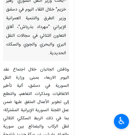
–بحث وزير النقل السوري "زهير
خزيم" خلال اللقاء اليوم في دمشق
وزير الطرق والتنمية العمرانية
الإيراني "مهرداد بذرباش"، آفاق
التعاون الثنائي في مجالات النقل
البري والبحري والجوي والسكك
الحديدية.
وناقش الجانبان خلال اجتماع عقد
اليوم الاربعاء بمبنى وزارة النقل
السورية في دمشق، آلية تأطير
الاتفاقيات ومذكرات التفاهم، والتطلع
إلى تطوير الأعمال المتفق عليها ضمن
عمل اللجنة السورية الإيرانية المشتركة؛
بما في ذلك الربط السككي الثلاثي
♿︎
لنقل الركاب والبضائع بين سورية
والعراق وإيران، عبر سكة حديد شلمجة