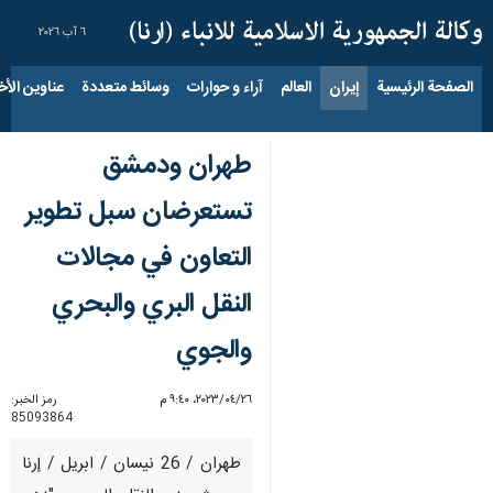
٦ آب ٢٠٢٦
الصفحة الرئيسية
إيران
العالم
آراء و حوارات
وسائط متعددة
عناوين الأخب
طهران ودمشق
تستعرضان سبل تطوير
التعاون في مجالات
النقل البري والبحري
والجوي
٢٦‏/٠٤‏/٢٠٢٣، ٩:٤٠ م
رمز الخبر:
85093864
طهران / 26 نيسان / ابريل / إرنا