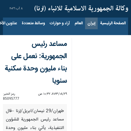
٨ آب ٢٠٢٦
الصفحة الرئيسية
إيران
العالم
آراء و حوارات
وسائط متعددة
عناوين الأخب
مساعد رئيس
الجمهورية: نعمل على
بناء مليون وحدة سكنية
سنويا
٢٩‏/٠٤‏/٢٠٢٣، ١٠:٣٢ ص
رمز الخبر:
85095777
طهران/29 نيسان/ابريل/إرنا –قال
مساعد رئيس الجمهورية للشؤون
التنفيذية، يأتي بناء مليون وحدة