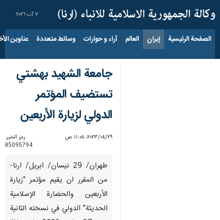
٧ آب ٢٠٢٦
الصفحة الرئيسية
إيران
العالم
آراء و حوارات
وسائط متعددة
عناوين الأخب
جامعة الشهيد بهشتي
تستضيف المؤتمر
الدولي لزيارة الأربعين
٢٩‏/٠٤‏/٢٠٢٣، ١١:٠٥ ص
رمز الخبر:
85095794
طهران/ 29 نيسان/ ابريل/ ارنا-
من المقرر ان يقيم مؤتمر "زيارة
الأربعين والحضارة الإسلامية
الحديثة" الدولي في نسخته الثانية