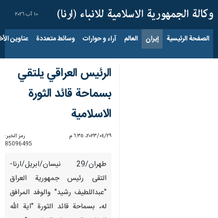
١٠ آب ٢٠٢٦
الصفحة الرئيسية
إيران
العالم
آراء و حوارات
وسائط متعددة
عناوين الأخب
الرئيس العراقي يلتقي
بسماحة قائد الثورة
الاسلامية
٢٩‏/٠٤‏/٢٠٢٣، ٦:٣٥ م
رمز الخبر:
85096495
طهران/29 نيسان/ابريل/ارنا-
التقى رئيس جمهورية العراق
"عبداللطيف رشيد" والوفد المرافق
له، بسماحة قائد الثورة "اية الله