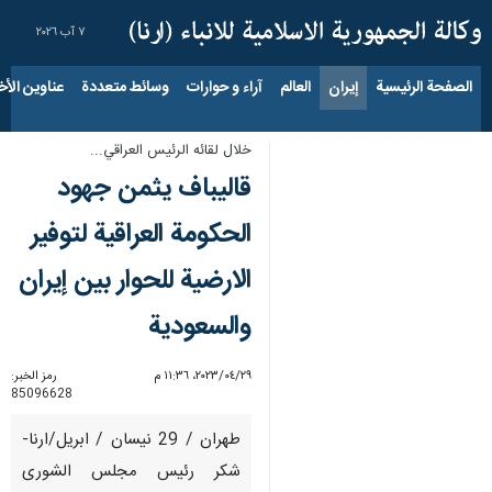
٧ آب ٢٠٢٦
الصفحة الرئيسية
إيران
العالم
آراء و حوارات
وسائط متعددة
عناوين الأخب
خلال لقائه الرئيس العراقي...
قاليباف يثمن جهود
الحكومة العراقية لتوفير
الارضية للحوار بين إيران
والسعودية
٢٩‏/٠٤‏/٢٠٢٣، ١١:٣٦ م
رمز الخبر:
85096628
طهران / 29 نيسان / ابريل/ارنا-
شكر رئيس مجلس الشورى