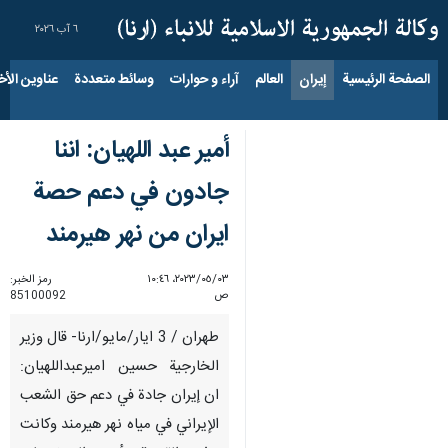
٦ آب ٢٠٢٦
الصفحة الرئيسية
إيران
العالم
آراء و حوارات
وسائط متعددة
عناوين الأخب
أمير عبد اللهيان: اننا
جادون في دعم حصة
ايران من نهر هيرمند
٠٣‏/٠٥‏/٢٠٢٣، ١٠:٤٦
رمز الخبر:
ص
85100092
طهران / 3 ايار/مايو/ارنا- قال وزير
الخارجية حسين اميرعبداللهيان:
ان إيران جادة في دعم حق الشعب
الإيراني في مياه نهر هيرمند وكانت