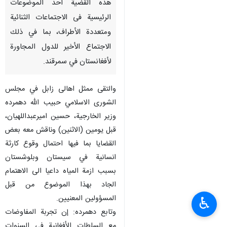
هذه القضية أحد الموضوعات
الرئيسية فی الاجتماعات الثنائية
ومتعددة الأطراف، بما في ذلك
الاجتماع الأخير للدول المجاورة
لأفغانستان في سمرقند.
والتقى ممثل اهالی زابل في مجلس
الشوری الاسلامي حبيب الله دهمرده
وزير الخارجية، حسين اميرعبداللهيان،
قبل یومین (الاثنين) وناقش معه بعض
القضایا بما فیها احتمال وقوع کارثة
انسانية في سيستان وبلوشستان
بسبب ازمة المياه داعيا الى الاهتمام
الجاد بهذا الموضوع من قبل
المسؤولين المعنيين.
♿︎
وتابع دهمرده: إن تجربة المفاوضات
مع السلطات الأفغانية في السنوات