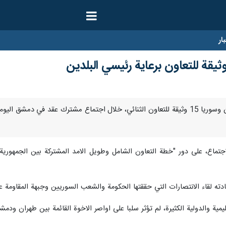
ار
طهران/ 3 ايار/ مايو/ ارنا-وقعت ايران وسوريا 15 وثيقة للتعاون الثنائي، خلال اجتماع م
تماع، على دور "خطة التعاون الشامل وطويل الامد المشتركة بين الجمهورية ال
دته لقاء الانتصارات التي حققتها الحكومة والشعب السوريين وجبهة المقاومة ع
ليمية والدولية الكثيرة، لم تؤثر سلبا على اواصر الاخوة القائمة بين طهران ودمش