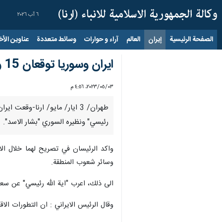
٦ آب ٢٠٢٦
الصفحة الرئيسية
إيران
العالم
آراء و حوارات
وسائط متعددة
عناوين الأخب
ايران وسوريا توقعان 15 وثيقة للتعاون برعاية رئيسي البلدين
٠٣‏/٠٥‏/٢٠٢٣، ٤:٥٦ م
رئيسي" ونظيره السوري "بشار الاسد".
واكد الرئيسان في تصريح لهما خلال الاج
وسائر شعوب المنطقة.
الى ذلك، اعرب "اية الله رئيسي" عن سعا
وقال الرئيس الايراني : ان التطورات الاق