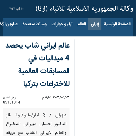
١٠ آب ٢٠٢٦
الصفحة الرئيسية
إيران
العالم
آراء و حوارات
وسائط متعددة
عناوين الأخب
عالم ايراني شاب يحصد
4 ميداليات في
المسابقات العالمية
للاختراعات بتركيا
٠٣‏/٠٥‏/٢٠٢٣، ١١:٤٥ م
رمز الخبر:
85101014
طهران / 3 ايار/مايو/ارنا- فاز
الدكتور إحسان ميرزائي المخترع
والعالم الايراني الشاب مع فريقه