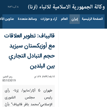
٨ آب ٢٠٢٦
الصفحة الرئيسية
إيران
العالم
آراء و حوارات
وسائط متعددة
عناوين الأخب
قاليباف: تطوير العلاقات
مع أوزبكستان سيزيد
حجم التبادل التجاري
بين البلدين
٠٦‏/٠٥‏/٢٠٢٣، ١:٢٧ م
رمز الخبر:
85103019
طهران 6 أيّار/مايو/ إرنا- رأى
رئيس مجلس الشورى
الإسلامي"محمد باقر قاليباف" بأنّ