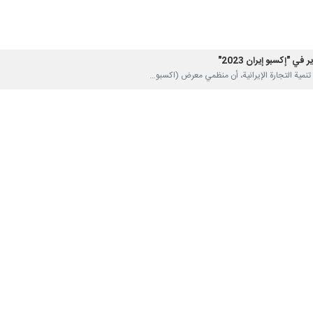
ي "إكسبو إيران 2023"
ارية مع الدول المجاورة
 الدبلوماسية الاقتصادية "محمد صفري" إن سياسة الحكومة…