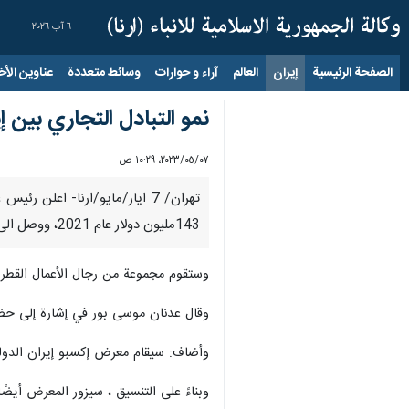
٦ آب ٢٠٢٦
الصفحة الرئيسية
إيران
العالم
آراء و حوارات
وسائط متعددة
عناوين الأخب
نمو التبادل التجاري بين إيران وقطر بنس
٠٧‏/٠٥‏/٢٠٢٣، ١٠:٢٩ ص
143مليون دولار عام 2021، ووصل الى 208 ملايين دولار في 2022 مما يدل على نمو جيد.
وستقوم مجموعة من رجال الأعمال القطري
وقال عدنان موسی بور في إشارة إلى حضور
وأضاف: سيقام معرض إكسبو إيران الدولي في الفترة من 7 لغایة 10مايو الجاري في الموقع الدائم لمعارض طهران الدولية وستكون
وبناءً على التنسيق ، سيزور المعرض أيضً