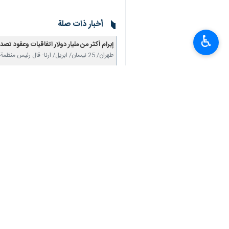
أخبار ذات صلة
♿︎
إبرام أكثر من مليار دولار اتفاقيات وعقود تصدير ف
طهران/ 25 نيسان/ ابريل/ ارنا- قال رئيس منظمة تنمية التجارة الإيرانية، أن منظمي معرض (اكسبو…
للمشاركة في معرض اكسبو ايران 2023
وفد من 80 عضوا من تجار بلوشستان الباكستانيين يتوجهون إلى إيران
إسلام أباد/ 5 ايار/ مايو/ ارنا- غادر الوفد التجاري الباكستاني المؤلف من 80 رجل أعمال وناشط…
سياسة الحكومة تتمثل في زيادة التبادلات التج
طهران - إيرنا - قال نائب وزير الخارجية لشؤون
تعليقك