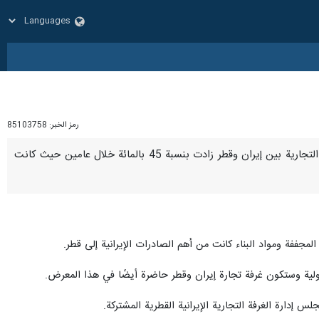
رمز الخبر:
85103758
تهران/ 7 ايار/مايو/ارنا- اعلن رئيس غرفة التجارة الايرانية القطرية المشتركة "عدنان موسی بور" أن قیمة التبادلات التجارية بين إيران وقطر زادت بنسبة 45 بالمائة خلال عامين حيث كانت
جففة ومواد البناء كانت من أهم الصادرات الإيرانية إلى قطر.
 إدارة الغرفة التجارية الإيرانية القطرية المشتركة.