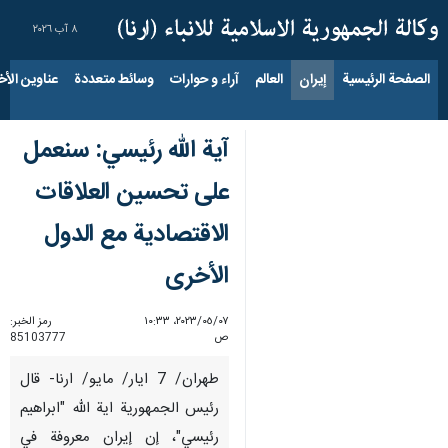
٨ آب ٢٠٢٦
الصفحة الرئيسية
إيران
العالم
آراء و حوارات
وسائط متعددة
عناوين الأخب
آية الله رئيسي: سنعمل
على تحسین العلاقات
الاقتصادية مع الدول
الأخرى
٠٧‏/٠٥‏/٢٠٢٣، ١٠:٣٣
رمز الخبر:
ص
85103777