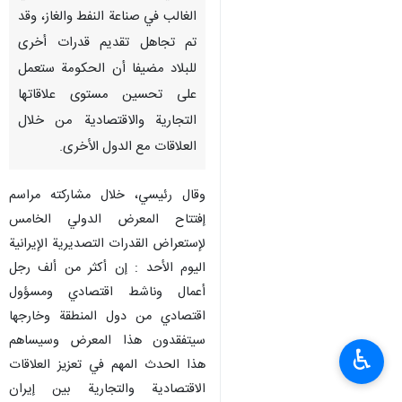
طهران/ 7 ايار/ مايو/ ارنا- قال
رئيس الجمهورية اية الله "ابراهيم
رئيسي"، إن إیران معروفة في
الغالب في صناعة النفط والغاز، وقد
تم تجاهل تقدیم قدرات أخرى
للبلاد مضیفا أن الحكومة ستعمل
على تحسین مستوی علاقاتها
التجارية والاقتصادية من خلال
العلاقات مع الدول الأخرى.
وقال رئيسي، خلال مشارکته مراسم
إفتتاح المعرض الدولي الخامس
♿︎
لإستعراض القدرات التصديرية الإيرانية
الیوم الأحد : إن أكثر من ألف رجل