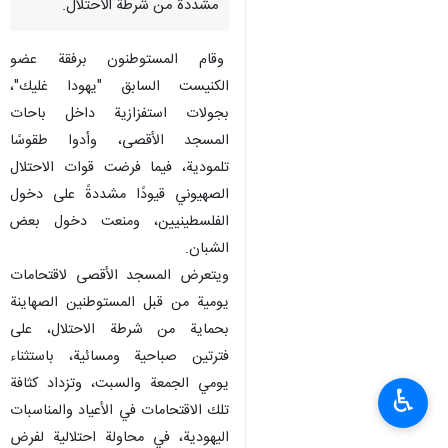
مشددة من شرطة الاحتلال.
وقام المستوطنون برفقة عضو
الكنيست السابق "يهودا غليك"،
بجولات استفزازية داخل باحات
المسجد الأقصى، وأدوا طقوسًا
تلمودية، فيما فرضت قوات الاحتلال
الصهيوني قيودًا مشددةً على دخول
الفلسطينيين، ومنعت دخول بعض
الشبان.
ويتعرض المسجد الأقصى لاقتحامات
يومية من قبل المستوطنين الصهاينة
بحماية من شرطة الاحتلال، على
فترتين صباحية ومسائية، باستثناء
يومي الجمعة والسبت، وتزداد كثافة
♿︎
تلك الاقتحامات في الأعياد والمناسبات
اليهودية، في محاولة احتلالية لفرض