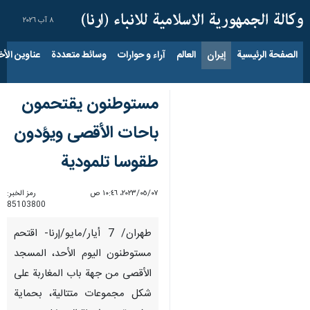
٨ آب ٢٠٢٦
الصفحة الرئيسية
إيران
العالم
آراء و حوارات
وسائط متعددة
عناوين الأخب
مستوطنون يقتحمون
باحات الأقصى ويؤدون
طقوسا تلمودية
٠٧‏/٠٥‏/٢٠٢٣، ١٠:٤٦ ص
رمز الخبر:
85103800
طهران/ 7 أيار/مايو/إرنا- اقتحم
مستوطنون اليوم الأحد، المسجد
الأقصى من جهة باب المغاربة على
شكل مجموعات متتالية، بحماية