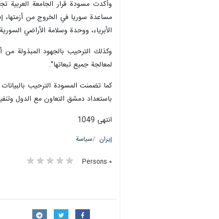
طهران/ 7 ايار/ مايو/ ارنا-يب
التابعة للجامعة.