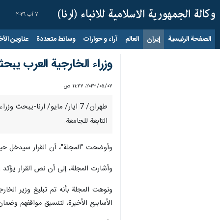
٧ آب ٢٠٢٦
الصفحة الرئيسية
إيران
العالم
آراء و حوارات
وسائط متعددة
عناوين الأخب
وزراء الخارجية العرب يبحث
٠٧‏/٠٥‏/٢٠٢٣، ١١:٢٧ ص