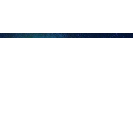
 وزارء خارجية الدول العربية، وذلك استنادا لقرار مجلس الأمن الدولي رقم 2254.
 على ضرورة اتخاذ خطوات عملية وفاعلة للتدرج لحل الأزمة وفق مبدأ خطوة مقا
رجية السوري فيصل المقداد، امس السبت، بمضمون مسودة القرار، من قبل عدد م
الإجماع على القرار داخل جامعة الدول العربية.
د الالتزام بالحفاظ على سيادة سوريا، ووحدة أراضيها، واستقرارها، وسلامتها 
افة الى "التضامن التام مع الشعب السوري إزاء ما يواجهه من تحديات تطال أ
.
جل تهيئة الظروف الملائمة لتحريك مسار التسوية السياسية الشاملة في سوري
العربية الصادرة عن اجتماعي جدة وعمان بشأن سوريا، والحرص على إطلاق دو
لالتزامات والتوافقات التي تم التوصل إليها في اجتماع عمّان واعتماد الآليات ال