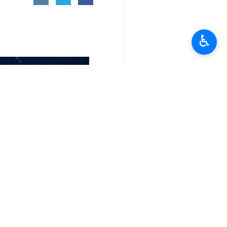
وأوضحت "المجلة"، أن القرار سيدخل حيز التنفيذ اعتبار من يوم غد الـ 7 من مايو الجاري، عقب موافقة جميع
♿︎
وأشارت المجلة، إلى أن نص القرار يؤكد
ونوهت المجلة بأنه تم تبليغ وزير الخا
الأسابيع الأخيرة، لتنسيق مواقفهم وضمان 
وأكدت مسودة قرار الجامعة العربية تجدي
مساعدة سوريا في الخروج من أزمتها، إض
الأبرياء، ووحدة وسلامة الأراضي السورية"
وكذلك الترحيب بالجهود المبذولة من أ
لمعالجة جميع تبعاتها".
كما تضمنت المسودة الترحيب بالبيانات 
باستعداد دمشق التعاون مع الدول وتنفيذ ا
انتهى 1049