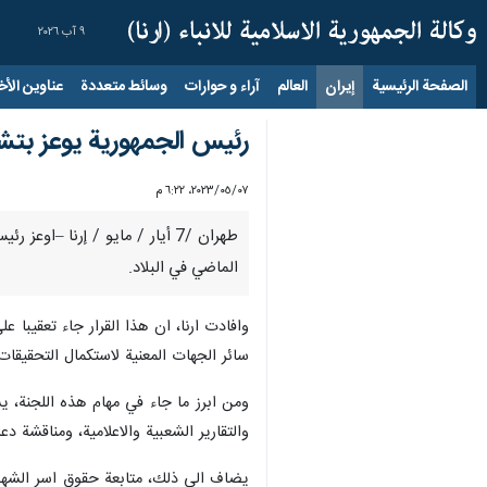
٩ آب ٢٠٢٦
الصفحة الرئيسية
إيران
العالم
آراء و حوارات
وسائط متعددة
عناوين الأخب
رئيس الجمهورية يوعز بتشك
٠٧‏/٠٥‏/٢٠٢٣، ٦:٢٢ م
طهران /7 أيار / مايو / إرنا 
الماضي في البلاد.
وافادت ارنا، ان هذا القرار جاء تعقيبا 
سائر الجهات المعنية لاستكمال التحقيق
ومن ابرز ما جاء في مهام هذه اللجنة، ي
والتقارير الشعبية والاعلامية، ومناقشة 
يضاف الى ذلك، متابعة حقوق اسر الشهدا