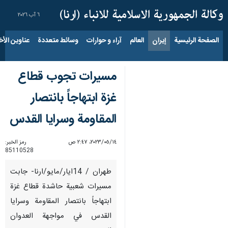
٦ آب ٢٠٢٦
الصفحة الرئيسية
إيران
العالم
آراء و حوارات
وسائط متعددة
عناوين الأخب
مسيرات تجوب قطاع
غزة ابتهاجاً بانتصار
المقاومة وسرايا القدس
١٤‏/٠٥‏/٢٠٢٣، ٢:٤٧ ص
رمز الخبر:
85110528
طهران / 14ايار/مايو/ارنا- جابت
مسيرات شعبية حاشدة قطاع غزة
ابتهاجاً بانتصار المقاومة وسرايا
القدس في مواجهة العدوان