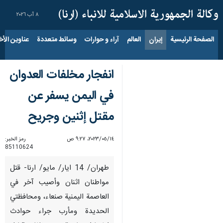
٨ آب ٢٠٢٦
الصفحة الرئيسية
إيران
العالم
آراء و حوارات
وسائط متعددة
عناوين الأخب
انفجار مخلفات العدوان
في اليمن يسفر عن
مقتل إثنين وجريح
١٤‏/٠٥‏/٢٠٢٣، ٩:٢٧ ص
رمز الخبر:
85110624
طهران/ 14 ايار/ مايو/ ارنا- قتل
مواطنان اثنان وأصيب آخر في
العاصمة اليمنية صنعاء، ومحافظتي
الحديدة ومأرب جراء حوادث