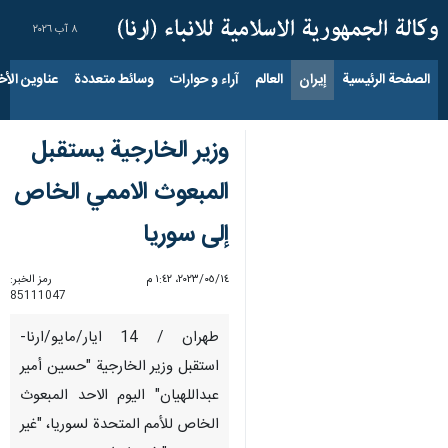
٨ آب ٢٠٢٦
الصفحة الرئيسية
إيران
العالم
آراء و حوارات
وسائط متعددة
عناوين الأخب
وزير الخارجية يستقبل
المبعوث الاممي الخاص
إلى سوريا
١٤‏/٠٥‏/٢٠٢٣، ١:٤٢ م
رمز الخبر:
85111047
طهران / 14 ايار/مايو/ارنا-
استقبل وزير الخارجية "حسين أمير
عبداللهيان" اليوم الاحد المبعوث
الخاص للأمم المتحدة لسوريا، "غير