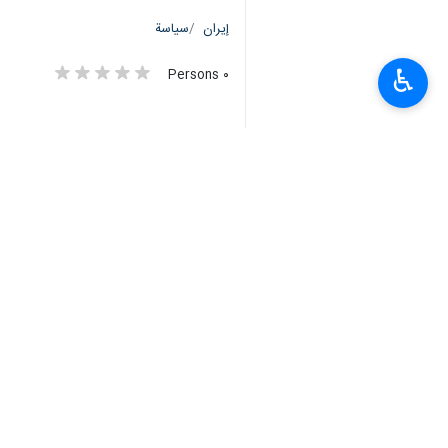
إيران
سياسة
♿︎
٠ Persons
سمات
الکیان الصهیوني
عبدالله صفي الدين
مجتبى أبطحي
الضفة الغربية
الامام الخميني (رض)
بنيامين نتنياهو
حزب الله لبنان
المقاومة الفلسطينية
الثورة الإسلامية