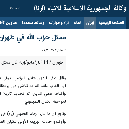
٦ آب ٢٠٢٦
الصفحة الرئيسية
إيران
العالم
آراء و حوارات
وسائط متعددة
عناوين الأخب
ممثل حزب الله في طهران: 
١٤‏/٠٥‏/٢٠٢٣، ٢:٣١ م
طهران / 14 أيار/مايو/إرنا- قال ممثل حزب الله في طهران "عبدالله صفي الدين"، إن ايران تمتلك اليوم قدرات كبيرة في مختلف المجالات العلمية والدفاعية (الصواريخ والمسيرات).
وقال صفي الدين خلال المؤتمر الدولي 
الى الغرب ملفتا انه قد تلاشى دور بريطاني
وأضاف صفي الدين: تم تحديد تاريخ الش
لمواجهة الكيان الصهيوني.
وتابع ان ما قال الإمام الخميني (ره) ف
وأوضح: جاءت الهزيمة الأولى للكيان الصهيوني وما يسمى بالجيش الذي 