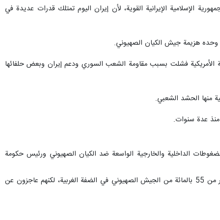
رية الإسلامية الإيرانية القوية، لأن إيران اليوم تمتلك قدرات عديدة في
يع وحده هزيمة جيش الكيان الصهيوني.
خطة الأمريكية فشلت بسبب مقاومة الشعب السوري ودعم إيران وبعض حلفائها
ية منها الحشد الشعبي.
منذ عدة سنوات.
 الضغوطات الداخلية والخارجية الواسعة ضد الكيان الصهيوني ورئيس حكومة
وأضاف: لا يوجد يوم لا تقوم فيه فصائل المقاومة ضد الكيان الصهيوني بـ 30 إلى 100 عملية مضيفا اليوم ينتشر أكثر من 55 بالمائة من الجيش الصهيوني في الضفة الغربية، لكنهم عاجزون عن