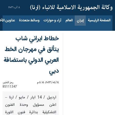
٨ آب ٢٠٢٦
الصفحة الرئيسية
إيران
العالم
آراء و حوارات
وسائط متعددة
عناوين الأخب
خطاط ايراني شاب
يتألق في مهرجان الخط
العربي الدولي باستضافة
دبي
١٤‏/٠٥‏/٢٠٢٣، ٥:١٥ م
رمز الخبر:
85111347
اردبيل / 14 ايار / مايو / ارنا –
اعلن مسؤول وحدة الفنون
التشكيلية بدائرة فنون الثورة