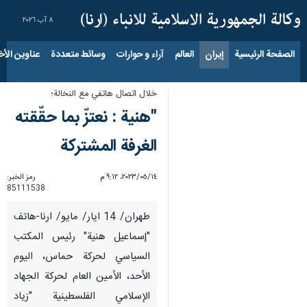
٨ آب ٢٠٢٦
الصفحة الرئيسية
إيران
العالم
آراء و حوارات
وسائط متعددة
عناوين الأخب
خلال اتصال هاتفي مع النخالة؛
"هنية : نعتزّ بما حقّقته
الغرفة المشتركة
١٤‏/٠٥‏/٢٠٢٣، ٩:١٢ م
رمز الخبر:
85111538
طهران/ 14 ايار/ مايو/ ارنا-هاتف
"إسماعيل هنية" رئيس المكتب
السياسي لحركة حماس، اليوم
الأحد، الأمين العام لحركة الجهاد
الإسلامي الفلسطينية "زياد