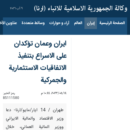
٩ آب ٢٠٢٦
الصفحة الرئيسية
إيران
العالم
آراء و حوارات
وسائط متعددة
عناوين الأخب
ايران وعمان تؤكدان
على الاسراع بتنفيذ
الاتفاقيات الاستثمارية
والجمركية
١٤‏/٠٥‏/٢٠٢٣، ١٠:٤٤ م
رمز الخبر:
85111580
طهران / 14 ايار/مايو/ارنا- دعا
وزير الاقتصاد والمالية الايراني
ووزير المالية العماني، خلال