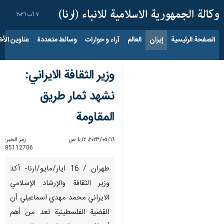
٧ آب ٢٠٢٦
الصفحة الرئيسية
إيران
العالم
آراء و حوارات
وسائط متعددة
عناوين الأخب
وزير الثقافة الايراني:
نشهد ثمار طريق
المقاومة
١٦‏/٠٥‏/٢٠٢٣، ٤:١٢ ص
رمز الخبر:
85112706
طهران / 16 ايار/مايو/ارنا- أكد
وزير الثقافة والإرشاد الإسلامي
الايراني محمد مهدي اسماعيلي أن
القضية الفلسطينية تعد من أهم