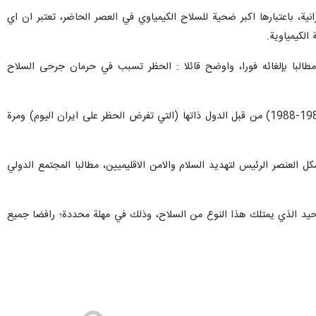
انية، باعتبارها اكبر ضحية للسلاح الكيمياوي في العصر الحاضر، تعتبر ان اي
الكيمياوية.
 مطالبا بإلغائه فورا، واوضح قائلا : الحظر تسبب في حرمان جرحى السلاح
وتابع : انه لمدعاة للاسف ان هؤلاء الاعزاء، تعرضوا بداية واثر تزويد نظام صدام خلال الحرب المفروضة على ايران (1980-1988) من قبل الدول ذاتها (التي تفرض الحظر على ايران اليوم) ومرة
العنصر الرئيس لتهديد السلام والامن الاقليميين، مطالبا المجتمع الدولي
و الوحيد الذي يمتلك هذا النوع من السلاح، وذلك في مهلة محددة؛ رافضا جميع