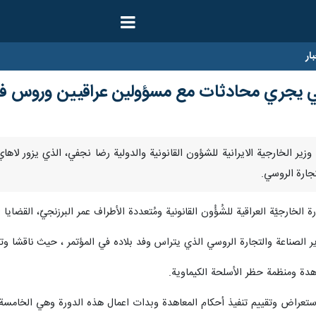
ار
راني يجري محادثات مع مسؤولين عراقيين وروس ف
لتقى نائب وزير الخارجية الايرانية للشؤون القانونية والدولية رضا نجفي، الذي يزو
تجارة الروسي.
خارجيَّة العراقية للشُؤُون القانونية ومُتعددة الأطراف عمر البرزنجيّ، القضايا
لصناعة والتجارة الروسي الذي يتراس وفد بلاده في المؤتمر ، حيث ناقشا وتباد
اهدة ومنظمة حظر الأسلحة الكيماوية.
عراض وتقييم تنفيذ أحكام المعاهدة وبدات اعمال هذه الدورة وهي الخامسة يو