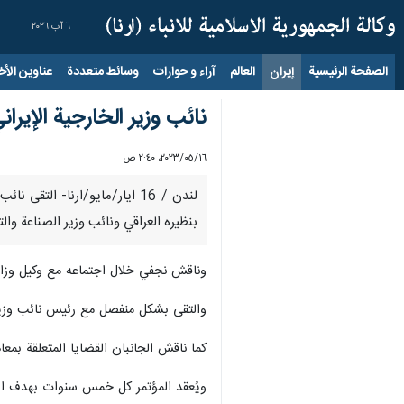
٦ آب ٢٠٢٦
الصفحة الرئيسية
إيران
العالم
آراء و حوارات
وسائط متعددة
عناوين الأخب
نائب وزير الخارجية الإي
١٦‏/٠٥‏/٢٠٢٣، ٢:٤٠ ص
لندن / 16 ايار/مايو/ارنا- ا
بنظيره العراقي ونائب وزير الصناعة وال
وناقش نجفي خلال اجتماعه مع وكيل وزارة ال
والتقى بشكل منفصل مع رئيس نائب وزير ا
كما ناقش الجانبان القضايا المتعلقة بمع
ويُعقد المؤتمر كل خمس سنوات بهدف است