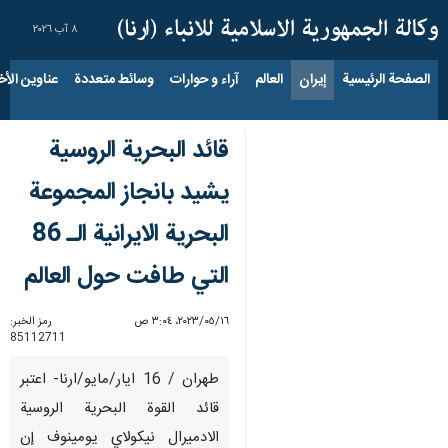
٨ آب ٢٠٢٦
الصفحة الرئيسية
إيران
العالم
آراء و حوارات
وسائط متعددة
عناوين الأخب
قائد البحرية الروسية
يشيد بانجاز المجموعة
البحرية الايرانية الـ 86
التي طافت حول العالم
١٦‏/٠٥‏/٢٠٢٣، ٣:٠٤ ص
رمز الخبر:
85112711
طهران / 16 ايار/مايو/ارنا- اعتبر
قائد القوة البحرية الروسية
الادميرال نيكولاي يومينوف إن