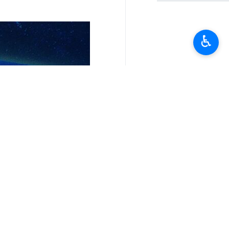
♿︎
تعليقك