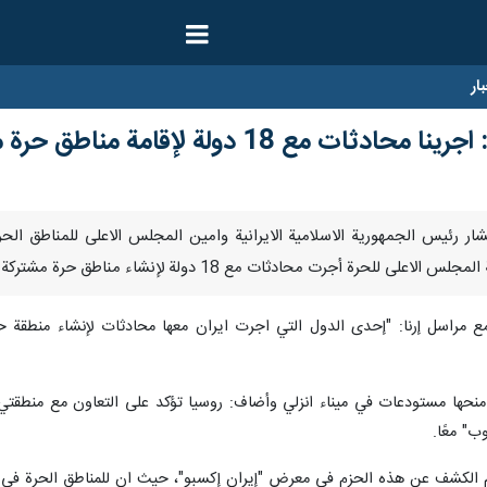
ار
ع 18 دولة لإقامة مناطق حرة مشتركة
تبر مستشار رئيس الجمهورية الاسلامية الايرانية وامين المجلس الاعلى للمناطق الح
ى للحرة أجرت محادثات مع 18 دولة لإنشاء مناطق حرة مشتركة.
 مع مراسل إرنا: "إحدى الدول التي اجرت ايران معها محادثات لإنشاء منطق
نحها مستودعات في ميناء انزلي وأضاف: روسيا تؤكد على التعاون مع منطقتي أ
ب" معًا.
 الحزم في معرض "إيران إكسبو"، حيث ان للمناطق الحرة في البلاد 370 مشروعا اقتصاديا بقيمة 5 مليارا