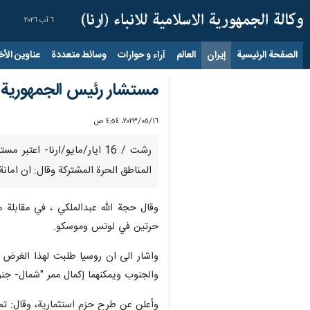
٦ آب ٢٠٢٦
الصفحة الرئيسية
إيران
العالم
آراء و حوارات
وسائط متعددة
عناوين الأخب
مستشار رئيس الجمهورية: اجرينا محادثات م
١٦‏/٠٥‏/٢٠٢٣، ٤:٥٤ ص
رشت / 16 ايار/مايو/ارنا- اع
المناطق الحرة المشتركة وقال: ان امانة المجلس الاعل
وقال حجة الله عبدالملكي ، في مقابلة
حرتين في لوتس وموسكو.
واشار الى ان روسيا طلبت لهذا الغرض م
والجنوب ويمكنهما إكمال ممر "شمال- جنو
وأعلن عن طرح حزم استثمارية، وقال: تم الكشف عن هذه