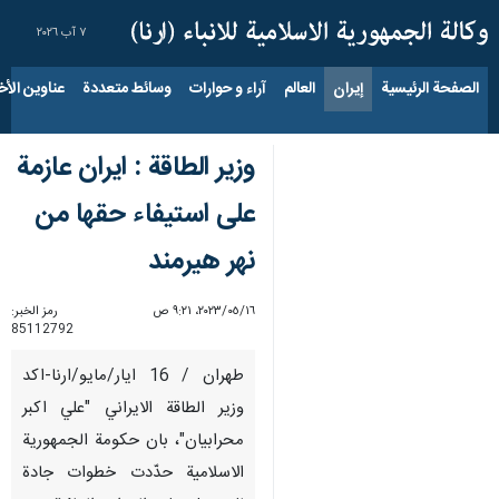
٧ آب ٢٠٢٦
الصفحة الرئيسية
إيران
العالم
آراء و حوارات
وسائط متعددة
عناوين الأخب
وزير الطاقة : ايران عازمة
على استيفاء حقها من
نهر هيرمند
١٦‏/٠٥‏/٢٠٢٣، ٩:٢١ ص
رمز الخبر:
85112792
طهران / 16 ايار/مايو/ارنا-اكد
وزير الطاقة الايراني "علي اكبر
محرابيان"، بان حكومة الجمهورية
الاسلامية حدّدت خطوات جادة