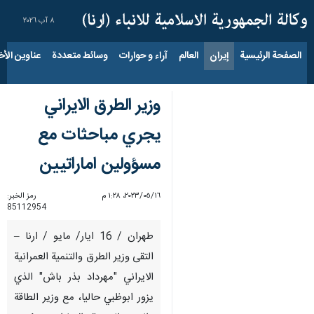
٨ آب ٢٠٢٦
الصفحة الرئيسية
إيران
العالم
آراء و حوارات
وسائط متعددة
عناوين الأخب
وزير الطرق الايراني
يجري مباحثات مع
مسؤولين اماراتيين
١٦‏/٠٥‏/٢٠٢٣، ١:٢٨ م
رمز الخبر:
85112954
طهران / 16 ايار/ مايو / ارنا –
التقى وزير الطرق والتنمية العمرانية
الايراني "مهرداد بذر باش" الذي
يزور ابوظبي حاليا، مع وزير الطاقة