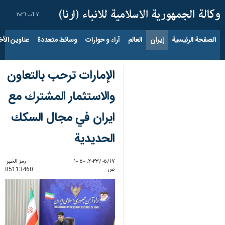
٧ آب ٢٠٢٦
الصفحة الرئيسية
إيران
العالم
آراء و حوارات
وسائط متعددة
عناوين الأخب
الإمارات ترحب بالتعاون
والاستثمار المشترك مع
ايران في مجال السكك
الحديدية
١٧‏/٠٥‏/٢٠٢٣، ١٠:٥٠
رمز الخبر:
ص
85113460