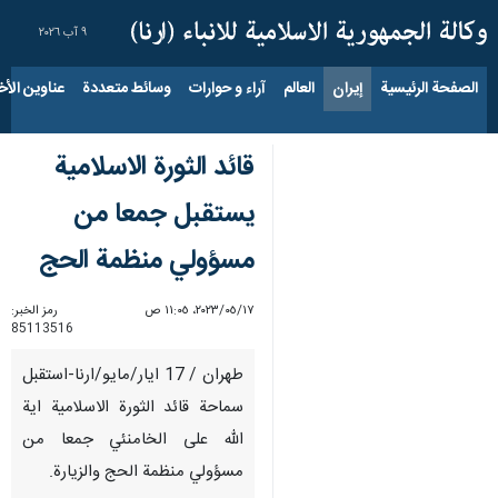
٩ آب ٢٠٢٦
الصفحة الرئيسية
إيران
العالم
آراء و حوارات
وسائط متعددة
عناوين الأخب
قائد الثورة الاسلامية
يستقبل جمعا من
مسؤولي منظمة الحج
١٧‏/٠٥‏/٢٠٢٣، ١١:٠٥ ص
رمز الخبر:
85113516
طهران / 17 ايار/مايو/ارنا-استقبل
سماحة قائد الثورة الاسلامية اية
الله على الخامنئي جمعا من
مسؤولي منظمة الحج والزيارة.