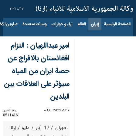
٧ آب ٢٠٢٦
الصفحة الرئيسية
إيران
العالم
آراء و حوارات
وسائط متعددة
عناوين الأخب
امير عبداللهيان : التزام
افغانستان بالافراج عن
حصة ايران من المياه
سيؤثر على العلاقات بين
البلدين
١٧‏/٠٥‏/٢٠٢٣، ٦:٤١ م
رمز الخبر:
85114161
طهران / 17 أيار / مايو / إرنا –