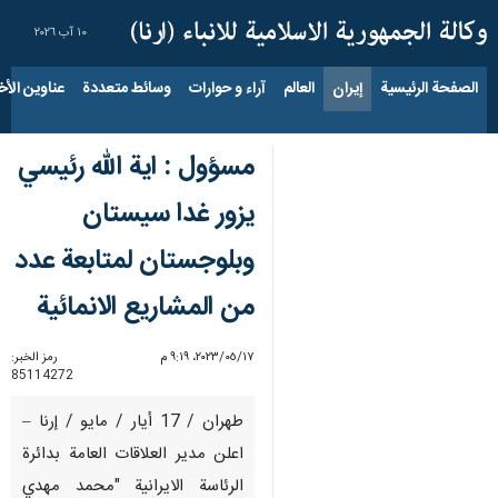
١٠ آب ٢٠٢٦
الصفحة الرئيسية
إيران
العالم
آراء و حوارات
وسائط متعددة
عناوين الأخب
مسؤول : اية الله رئيسي
يزور غدا سيستان
وبلوجستان لمتابعة عدد
من المشاريع الانمائية
١٧‏/٠٥‏/٢٠٢٣، ٩:١٩ م
رمز الخبر:
85114272
طهران / 17 أيار / مايو / إرنا –
اعلن مدير العلاقات العامة بدائرة
الرئاسة الايرانية "محمد مهدي