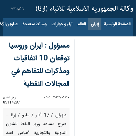
٦ آب ٢٠٢٦
الصفحة الرئيسية
إيران
العالم
آراء و حوارات
وسائط متعددة
عناوين الأخب
مسؤول : ايران وروسيا
توقعان 10 اتفاقيات
ومذكرات للتفاهم في
المجالات النفطية
١٧‏/٠٥‏/٢٠٢٣، ٩:٥١ م
رمز الخبر:
85114287
طهران / 17 أيار / مايو / إرنا –
صرح مساعد وزير النفط للشون
الدولية والتجارية "عباس اسد