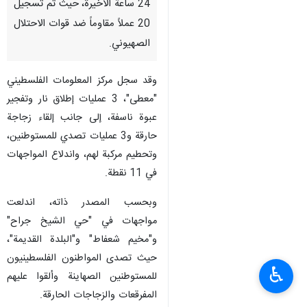
طهران / 19 ايار/مايو/ارنا- اعلنت
وسائل اعلام فلسطينية، ليلة
الجمعة، عن تصاعد أعمال المقاومة
في الضفة الغربية المحتلة خلال الـ
24 ساعة الأخيرة، حيث تم تسجيل
20 عملاً مقاوماً ضد قوات الاحتلال
الصهيوني.
وقد سجل مركز المعلومات الفلسطيني
"معطى"، 3 عمليات إطلاق نار وتفجير
عبوة ناسفة، إلى جانب إلقاء زجاجة
حارقة و3 عمليات تصدي للمستوطنين،
وتحطيم مركبة لهم، واندلاع المواجهات
في 11 نقطة.
♿︎
وبحسب المصدر ذاته، اندلعت
مواجهات في "حي الشيخ جراح"