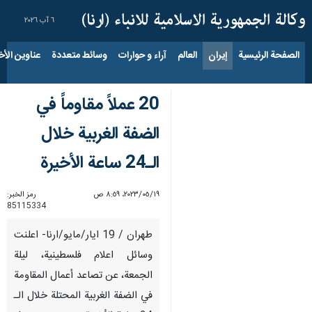
٦ آب ٢٠٢٦
الصفحة الرئيسية
إيران
العالم
آراء و حوارات
وسائط متعددة
عناوين الأخب
20 عملاً مقاوماً في
الضفة الغربية خلال
الـ24 ساعة الأخيرة
١٩‏/٠٥‏/٢٠٢٣، ٨:٥٩ ص
رمز الخبر:
85115334