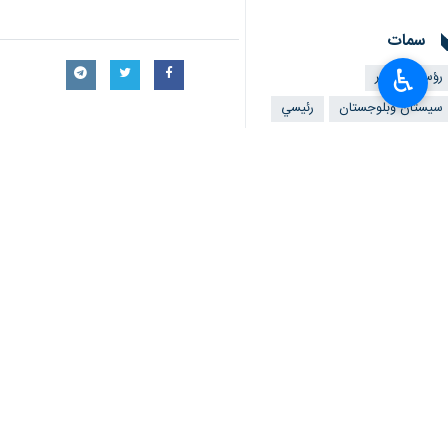
سمات
♿︎
رؤساء العشائر
سيستان وبلوجستان
رئيسي
تعليقك