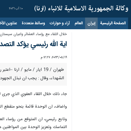
١٠ آب ٢٠٢٦
الصفحة الرئيسية
إيران
العالم
آراء و حوارات
وسائط متعددة
عناوين الأخب
خلال اللقاء مع رؤساء العشائر واعيان سيستان
اية الله رئيسي يؤكد الت
١٩‏/٠٥‏/٢٠٢٣، ١٢:٢٧ م
طهران / 19 ايار / مايو / ا
الشهداء، وقال : يجب ان نبذل الجهود
جاء ذلك خلال اللقاء العفوي الذي جرى 
واضاف، ان الوحدة قائمة بنحو منقطع الن
وتابع رئيسي، ان المتوقع من رؤساء الع
التماسك وتعزيز الوحدة بين المواطنين هن