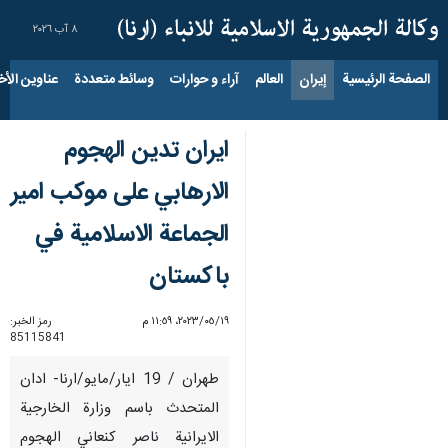
٨ آب ٢٠٢٦
الصفحة الرئيسية
إيران
العالم
آراء و حوارات
وسائط متعددة
عناوين الأخب
ايران تدين الهجوم
الارهابي على موكب امير
الجماعة الاسلامية في
باكستان
١٩‏/٠٥‏/٢٠٢٣، ١١:٥٩ م
رمز الخبر:
85115841
طهران / 19 ايار/مايو/ارنا- ادان
المتحدث باسم وزارة الخارجية
الايرانية ناصر كنعاني الهجوم