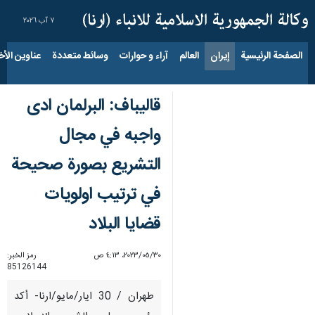
٧ آب ٢٠٢٦
الصفحة الرئيسية
إيران
العالم
آراء و حوارات
وسائط متعددة
عناوين الأخب
قاليباف: البرلمان ادى
واجبه في مجال
التشريع بصورة صحيحة
في ترتيب اولويات
قضايا البلاد
٣٠‏/٠٥‏/٢٠٢٣، ٤:١٣ ص
رمز الخبر:
85126144
طهران / 30 ايار/مايو/ارنا- أكد