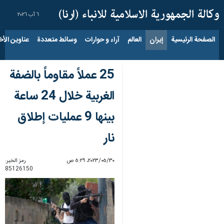
٦ آب ٢٠٢٦
الصفحة الرئيسية
إيران
العالم
آراء و حوارات
وسائط متعددة
عناوين الأخب
25 عملاً مقاوماً بالضفة
الغربية خلال 24 ساعة
بينها 9 عمليات إطلاق
نار
٣٠‏/٠٥‏/٢٠٢٣، ٥:٢٩ ص
رمز الخبر:
85126150