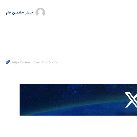
جعفر مشکین فام