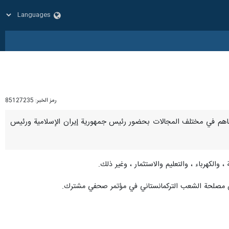
رمز الخبر:
85127235
رنا- وقع مسؤولون رفيعو المستوى من إيران وتركمانستان وثيقتين للتعاون و 3 مذكرات تفاهم في مختلف المجالات بحضور رئيس جمهورية إيران الإسلامية ورئيس
 والكهرباء ، والتعليم والاستثمار ، وغير ذلك.
لس مصلحة الشعب التركمانستاني في مؤتمر صحفي مشترك.