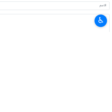
♿︎
أحدث الأخبار
رئيس الجمهورية: لا مصلحة تعلو على الوحدة والتماسك
٢٠٢٦-٠٨-٠٨ ١٦:٠٦
عراقجي: المسار الجديد لمضيق هرمز تحدد في مفاوضات القوات العسكرية والبحري
٢٠٢٦-٠٨-٠٨ ١٥:٥٥
مسؤول: إيران تستضيف بطولتي كرة القدم وكرة الصالات المدرسية الآسيويتين