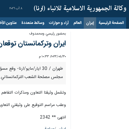
٨ آب ٢٠٢٦
الصفحة الرئيسية
إيران
العالم
آراء و حوارات
وسائط متعددة
عناوين الأخب
بحضور رئيسي ومحمدوف
ايران وتركمانستان توقعان وثيقتي 
٣٠‏/٠٥‏/٢٠٢٣، ١٠:٣٣ م
مجلس مصلحة الشعب التركمانستاني.
وتشمل وثيقتا التعاون ومذكرات التفاهم الث
وعقب مراسم التوقيع على وثيقتي التعا
انتهى ** 2342
إيران
سياسة